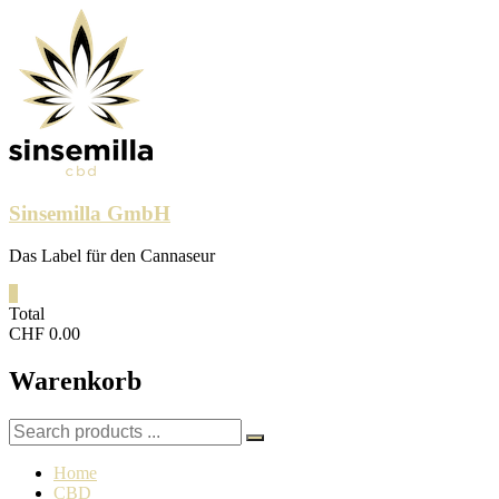
Skip
to
content
Sinsemilla GmbH
Das Label für den Cannaseur
0
Total
CHF 0.00
Warenkorb
Search
for:
Home
CBD