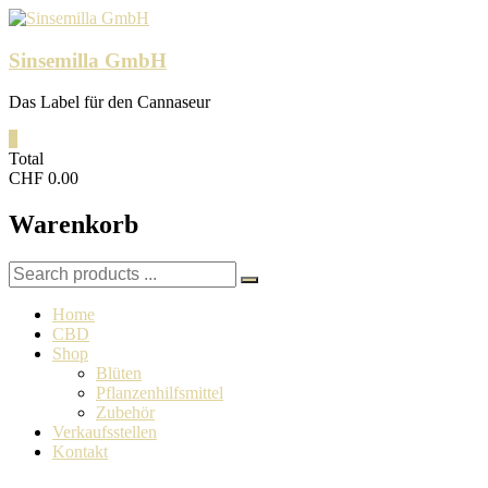
Skip
to
content
Sinsemilla GmbH
Das Label für den Cannaseur
0
Total
CHF 0.00
Warenkorb
Search
for:
Home
CBD
Shop
Blüten
Pflanzenhilfsmittel
Zubehör
Verkaufsstellen
Kontakt