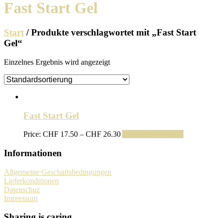
Fast Start Gel
Start
/ Produkte verschlagwortet mit „Fast Start
Gel“
Einzelnes Ergebnis wird angezeigt
Fast Start Gel
Preisspanne:
Price:
CHF
17.50
–
CHF
26.30
Ausführung wählen
CHF 17.50
bis
Informationen
CHF 26.30
Allgemeine Geschäftsbedingungen
Lieferkonditionen
Datenschuz
Impressum
Sharing is caring