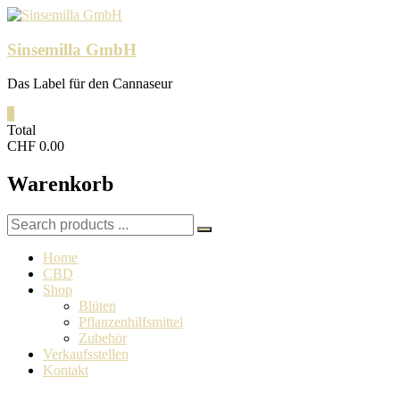
Skip
to
content
Sinsemilla GmbH
Das Label für den Cannaseur
0
Total
CHF 0.00
Warenkorb
Search
for:
Home
CBD
Shop
Blüten
Pflanzenhilfsmittel
Zubehör
Verkaufsstellen
Kontakt