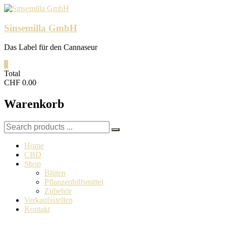
Skip
to
content
Sinsemilla GmbH
Das Label für den Cannaseur
0
Total
CHF 0.00
Warenkorb
Search
for:
Home
CBD
Shop
Blüten
Pflanzenhilfsmittel
Zubehör
Verkaufsstellen
Kontakt