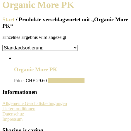
Organic More PK
Start
/ Produkte verschlagwortet mit „Organic More
PK“
Einzelnes Ergebnis wird angezeigt
Organic More PK
Price:
CHF
29.60
Ausführung wählen
Informationen
Allgemeine Geschäftsbedingungen
Lieferkonditionen
Datenschuz
Impressum
Sharing is caring