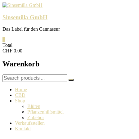
Skip
to
content
Sinsemilla GmbH
Das Label für den Cannaseur
0
Total
CHF 0.00
Warenkorb
Search
for:
Home
CBD
Shop
Blüten
Pflanzenhilfsmittel
Zubehör
Verkaufsstellen
Kontakt