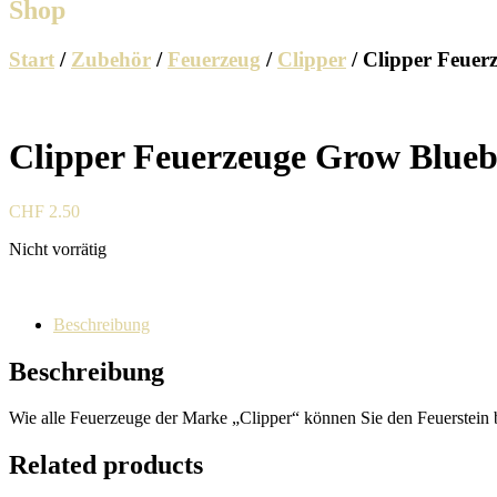
Shop
Start
/
Zubehör
/
Feuerzeug
/
Clipper
/ Clipper Feuer
Clipper Feuerzeuge Grow Blueb
CHF
2.50
Nicht vorrätig
Beschreibung
Beschreibung
Wie alle Feuerzeuge der Marke „Clipper“ können Sie den Feuerstein 
Related products