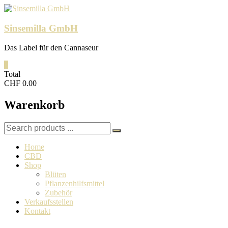
Skip
to
content
Sinsemilla GmbH
Das Label für den Cannaseur
0
Total
CHF 0.00
Warenkorb
Search
for:
Home
CBD
Shop
Blüten
Pflanzenhilfsmittel
Zubehör
Verkaufsstellen
Kontakt