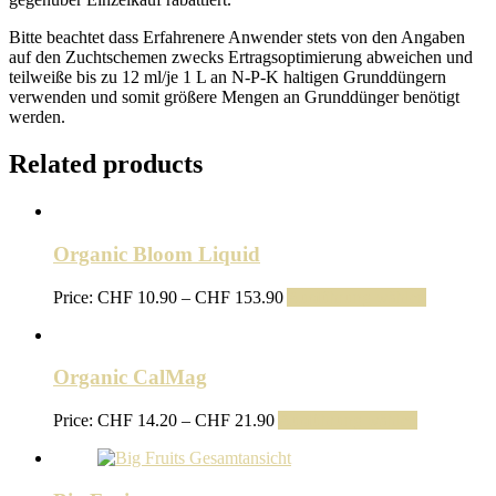
Bitte beachtet dass Erfahrenere Anwender stets von den Angaben
auf den Zuchtschemen zwecks Ertragsoptimierung abweichen und
teilweiße bis zu 12 ml/je 1 L an N-P-K haltigen Grunddüngern
verwenden und somit größere Mengen an Grunddünger benötigt
werden.
Related products
Organic Bloom Liquid
Preisspanne:
Price:
CHF
10.90
–
CHF
153.90
Ausführung wählen
CHF 10.90
bis
CHF 153.90
Organic CalMag
Preisspanne:
Price:
CHF
14.20
–
CHF
21.90
Ausführung wählen
CHF 14.20
bis
CHF 21.90