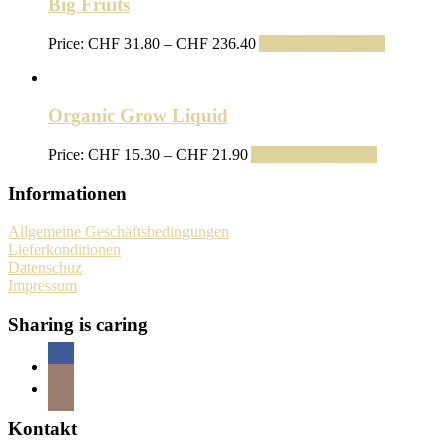
Big Fruits
Preisspanne:
Price:
CHF
31.80
–
CHF
236.40
Ausführung wählen
CHF 31.80
bis
CHF 236.40
Organic Grow Liquid
Preisspanne:
Price:
CHF
15.30
–
CHF
21.90
Ausführung wählen
CHF 15.30
bis
Informationen
CHF 21.90
Allgemeine Geschäftsbedingungen
Lieferkonditionen
Datenschuz
Impressum
Sharing is caring
Kontakt