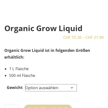
Organic Grow Liquid
Pr
CHF
15.30
–
CHF
21.90
CH
Organic Grow Liquid ist in folgenden Größen
bi
erhältlich:
CH
1 L Flasche
500 ml Flasche
Gewicht
Organic